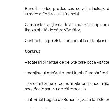
Bunuri – orice produs sau serviciu, inclusi
urmare a Contractului încheiat.
Campanie – acțiunea de a expune în scop comerci
timp stabilită de către Vânzător.
Contract – reprezintă contractul la distanță înc
Conținut
– toate informațiile de pe Site care pot fi vizita
– conținutul oricărui e-mail trimis Cumpărători
– orice informație comunicată prin orice mijl
specificate sau nu de către acesta
– informații legate de Bunurile și/sau tarifele 