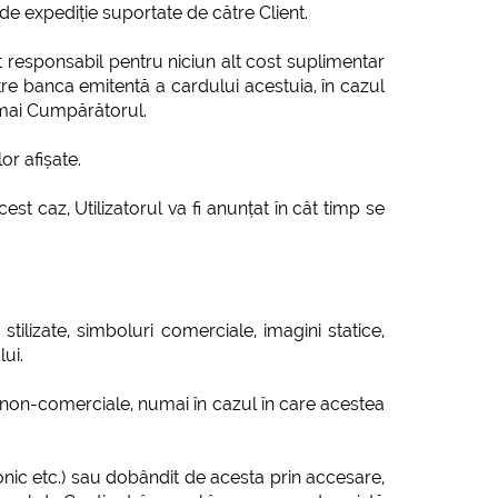
 de expediție suportate de către Client.
ut responsabil pentru niciun alt cost suplimentar
re banca emitentă a cardului acestuia, în cazul
umai Cumpărătorul.
or afișate.
st caz, Utilizatorul va fi anunțat în cât timp se
stilizate, simboluri comerciale, imagini statice,
ui.
u non-comerciale, numai în cazul în care acestea
onic etc.) sau dobândit de acesta prin accesare,