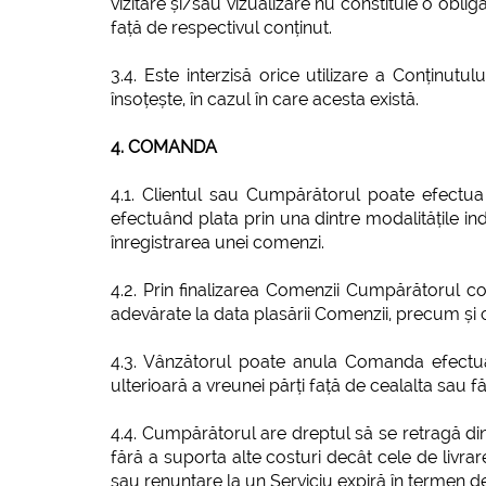
vizitare și/sau vizualizare nu constituie o oblig
față de respectivul conținut.
3.4. Este interzisă orice utilizare a Conținut
însoțește, în cazul în care acesta există.
4. COMANDA
4.1. Clientul sau Cumpărătorul poate efectu
efectuând plata prin una dintre modalitățile in
înregistrarea unei comenzi.
4.2. Prin finalizarea Comenzii Cumpărătorul c
adevărate la data plasării Comenzii, precum și c
4.3. Vânzătorul poate anula Comanda efectuat
ulterioară a vreunei părți față de cealalta sau 
4.4. Cumpărătorul are dreptul să se retragă din
fără a suporta alte costuri decât cele de livra
sau renunțare la un Serviciu expiră în termen de 