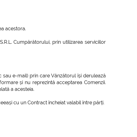
rea acestora.
L. Cumpărătorului, prin utilizarea serviciilor
 sau e-mail) prin care Vânzătorul își derulează
nformare și nu reprezintă acceptarea Comenzii.
lată a acesteia.
eeași cu un Contract încheiat valabil între părți.