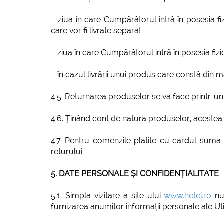
– ziua în care Cumpărătorul intră în posesia 
care vor fi livrate separat
– ziua în care Cumpărătorul intră în posesia fizi
– în cazul livrării unui produs care constă din m
4.5. Returnarea produselor se va face printr-un
4.6. Ținând cont de natura produselor, acestea s
4.7. Pentru comenzile platite cu cardul suma 
returului.
5. DATE PERSONALE ȘI CONFIDENȚIALITATE
5.1. Simpla vizitare a site-ului
www.hetei.ro
nu 
furnizarea anumitor informații personale ale Util