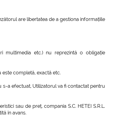
ătorul are libertatea de a gestiona informațiile
ri multimedia etc.) nu reprezintă o obligație
u este completă, exactă etc.
u s-a efectuat, Utilizatorul va fi contactat pentru
eristici sau de preț, compania S.C. HETEI S.R.L.
tită în avans.