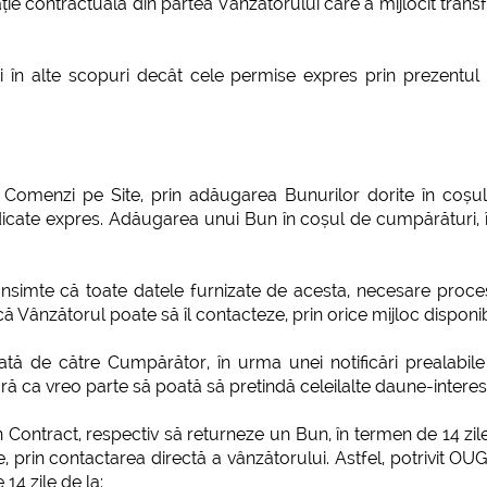
ație contractuală din partea Vânzătorului care a mijlocit trans
ului în alte scopuri decât cele permise expres prin prezent
a Comenzi pe Site, prin adăugarea Bunurilor dorite în coș
dicate expres. Adăugarea unui Bun în coșul de cumpărături, în
onsimte că toate datele furnizate de acesta, necesare proc
ă Vânzătorul poate să îl contacteze, prin orice mijloc disponib
ă de către Cumpărător, în urma unei notificări prealabile 
fără ca vreo parte să poată să pretindă celeilalte daune-interes
 Contract, respectiv să returneze un Bun, în termen de 14 zile 
re, prin contactarea directă a vânzătorului. Astfel, potrivit 
14 zile de la: