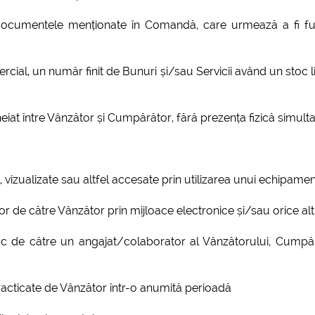
v documentele menționate în Comandă, care urmează a fi fu
al, un număr finit de Bunuri și/sau Servicii având un stoc limi
heiat între Vânzător și Cumpărător, fără prezența fizică simul
te, vizualizate sau altfel accesate prin utilizarea unui echipame
lor de către Vânzător prin mijloace electronice și/sau orice al
oc de către un angajat/colaborator al Vânzătorului, Cumpăr
practicate de Vânzător într-o anumită perioadă