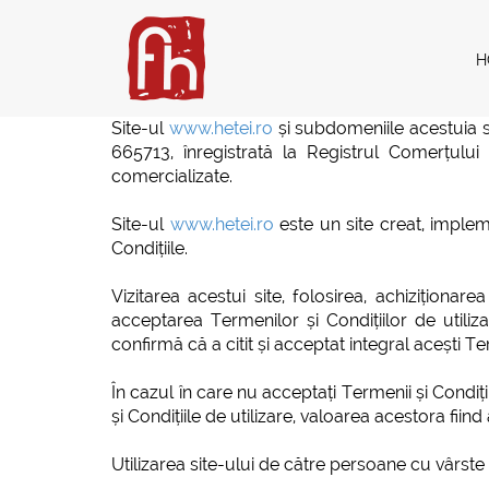
H
Site-ul
www.hetei.ro
și subdomeniile acestuia s
665713, înregistrată la Registrul Comerțulu
comercializate.
Site-ul
www.hetei.ro
este un site creat, impleme
Condițiile.
Vizitarea acestui site, folosirea, achiziționa
acceptarea Termenilor și Condițiilor de utilizar
confirmă că a citit și acceptat integral acești Ter
În cazul în care nu acceptați Termenii și Condiț
și Condițiile de utilizare, valoarea acestora fiind
Utilizarea site-ului de către persoane cu vârste