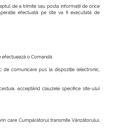
reptul de a trimite sau posta informații de orice
perație efectuată pe site va fi executată de
care efectuează o Comandă.
 de comunicare pus la dispoziție (electronic,
cestuia, acceptând clauzele specifice site-ului
in care Cumpărătorul transmite Vânzătorului,