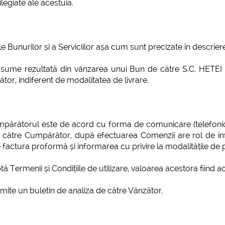
ilegiate ale acestuia.
rile Bunurilor și a Serviciilor așa cum sunt precizate în descrie
ume rezultată din vânzarea unui Bun de către S.C. HETEI S.R.
tor, indiferent de modalitatea de livrare.
Cumpărătorul este de acord cu forma de comunicare (telefonic
de către Cumpărător, după efectuarea Comenzii are rol de i
e factura proformă și informarea cu privire la modalitățile de p
ă Termenii și Condițiile de utilizare, valoarea acestora fiind ac
emite un buletin de analiza de către Vânzător.