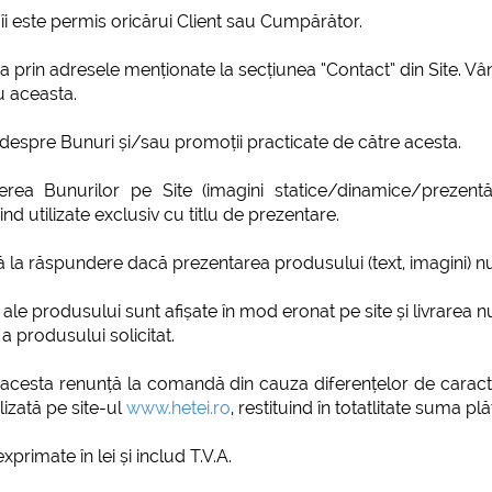
îi este permis oricărui Client sau Cumpărător.
 prin adresele menționate la secțiunea “Contact” din Site. Vânz
ru aceasta.
i despre Bunuri și/sau promoții practicate de către acesta.
rierea Bunurilor pe Site (imagini statice/dinamice/prezentă
nd utilizate exclusiv cu titlu de prezentare.
să la răspundere dacă prezentarea produsului (text, imagini) n
i ale produsului sunt afișate în mod eronat pe site și livrarea n
a produsului solicitat.
u acesta renunță la comandă din cauza diferențelor de caract
izată pe site-ul
www.hetei.ro
, restituind în totatlitate suma plă
xprimate în lei și includ T.V.A.