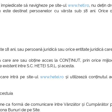
i împiedicate să navigheze pe site-ul
www.heti.ro
, nu dețin d
este destinat persoanelor cu vârsta sub 18 ani. Orice o
e 18 ani, sau persoană juridică sau orice entitate juridică 
că care are sau obține acces la CONȚINUT, prin orice mijloc
 existent între S.C. HETEI S.R.L. și acesta.
 care intră pe site-ul
www.hetei.ro
și utilizează conținutul a
cestuia
ne ca formă de comunicare între Vânzător și Cumpărător pr
ționa Bunuri de pe Site.