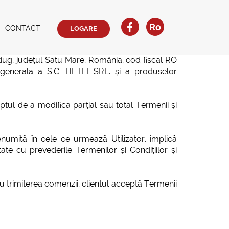
Ro
CONTACT
LOGARE
ltiug, județul Satu Mare, România, cod fiscal RO
e generală a S.C. HETEI SRL. și a produselor
ptul de a modifica parțial sau total Termenii și
denumită în cele ce urmează Utilizator, implică
itate cu prevederile Termenilor și Condițiilor și
cu trimiterea comenzii, clientul acceptă Termenii