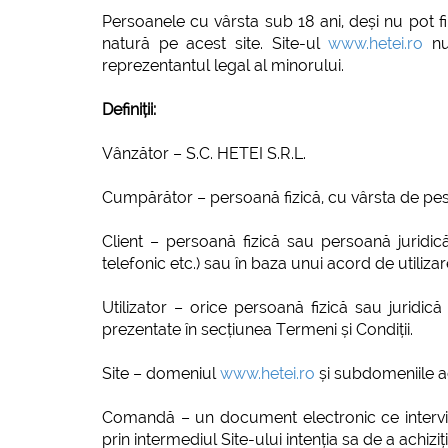
Persoanele cu vârsta sub 18 ani, deși nu pot f
natură pe acest site. Site-ul
www.hetei.ro
nu 
reprezentantul legal al minorului.
Definiții:
Vânzător – S.C. HETEI S.R.L.
Cumpărător – persoană fizică, cu vârsta de pest
Client – persoană fizică sau persoană juridi
telefonic etc.) sau în baza unui acord de utilizare
Utilizator – orice persoană fizică sau juridică
prezentate în secțiunea Termeni și Condiții.
Site – domeniul
www.hetei.ro
și subdomeniile a
Comandă – un document electronic ce intervi
prin intermediul Site-ului intenția sa de a achizi