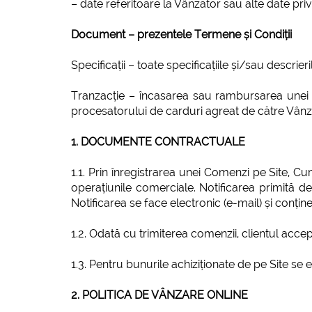
– date referitoare la Vânzător sau alte date priv
Document – prezentele Termene și Condiții
Specificații – toate specificațiile și/sau descrie
Tranzacție – încasarea sau rambursarea unei s
procesatorului de carduri agreat de către Vânză
1. DOCUMENTE CONTRACTUALE
1.1. Prin înregistrarea unei Comenzi pe Site, 
operațiunile comerciale. Notificarea primită 
Notificarea se face electronic (e-mail) și conțin
1.2. Odată cu trimiterea comenzii, clientul accept
1.3. Pentru bunurile achiziționate de pe Site se 
2. POLITICA DE VÂNZARE ONLINE