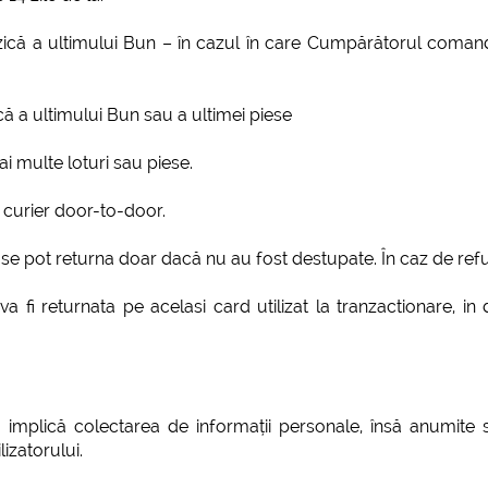
fizică a ultimului Bun – în cazul în care Cumpărătorul com
că a ultimului Bun sau a ultimei piese
ai multe loturi sau piese.
 curier door-to-door.
e pot returna doar dacă nu au fost destupate. În caz de refuz 
va fi returnata pe acelasi card utilizat la tranzactionare, 
implică colectarea de informații personale, însă anumite serv
izatorului.