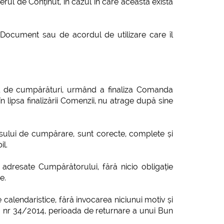
ferul de Conținut, în cazul în care aceasta există
ul Document sau de acordul de utilizare care îl
ul de cumpărături, urmând a finaliza Comanda
 lipsa finalizării Comenzii, nu atrage după sine
esului de cumpărare, sunt corecte, complete și
il.
adresate Cumpărătorului, fără nicio obligație
e.
calendaristice, fără invocarea niciunui motiv și
OUG nr 34/2014, perioada de returnare a unui Bun