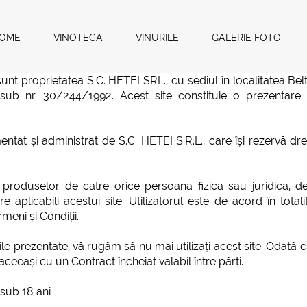
OME
VINOTECA
VINURILE
GALERIE FOTO
unt proprietatea S.C. HETEI SRL., cu sediul în localitatea Be
i sub nr. 30/244/1992. Acest site constituie o prezentar
ntat și administrat de S.C. HETEI S.R.L., care își rezervă dre
rea produselor de către orice persoană fizică sau juridică, 
e aplicabili acestui site. Utilizatorul este de acord în total
meni și Condiții.
iile prezentate, vă rugăm să nu mai utilizați acest site. Odată 
 aceeași cu un Contract încheiat valabil între părți.
 sub 18 ani