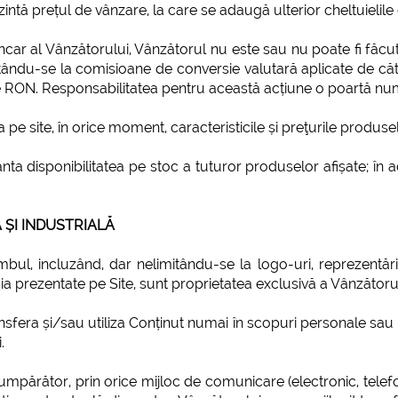
zintă prețul de vânzare, la care se adaugă ulterior cheltuielile
bancar al Vânzătorului, Vânzătorul nu este sau nu poate fi făc
ându-se la comisioane de conversie valutară aplicate de căt
e RON. Responsabilitatea pentru această acțiune o poartă n
 pe site, în orice moment, caracteristicile și preţurile produsel
a disponibilitatea pe stoc a tuturor produselor afișate; în ace
 ȘI INDUSTRIALĂ
mbul, incluzând, dar nelimitându-se la logo-uri, reprezentări 
ia prezentate pe Site, sunt proprietatea exclusivă a Vânzătorul
nsfera și/sau utiliza Conținut numai în scopuri personale sa
.
Cumpărător, prin orice mijloc de comunicare (electronic, telef