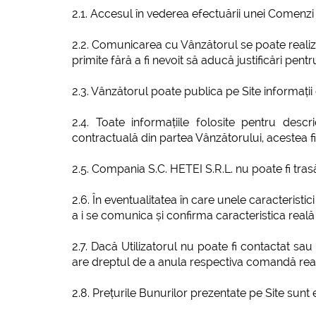
2.1. Accesul în vederea efectuării unei Comenzi 
2.2. Comunicarea cu Vânzătorul se poate realiza
primite fără a fi nevoit să aducă justificări pent
2.3. Vânzătorul poate publica pe Site informați
2.4. Toate informațiile folosite pentru desc
contractuală din partea Vânzătorului, acestea fii
2.5. Compania S.C. HETEI S.R.L. nu poate fi tra
2.6. În eventualitatea în care unele caracteristic
a i se comunica și confirma caracteristica reală 
2.7. Dacă Utilizatorul nu poate fi contactat sa
are dreptul de a anula respectiva comandă real
2.8. Prețurile Bunurilor prezentate pe Site sunt e