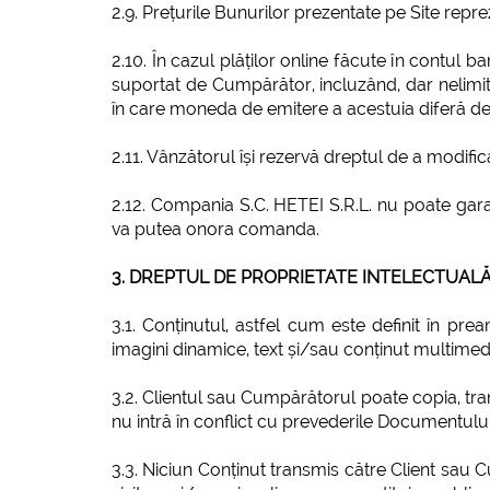
2.9. Prețurile Bunurilor prezentate pe Site repre
2.10. În cazul plăților online făcute în contul 
suportat de Cumpărător, incluzând, dar nelimit
în care moneda de emitere a acestuia diferă d
2.11. Vânzătorul își rezervă dreptul de a modifica
2.12. Compania S.C. HETEI S.R.L. nu poate garant
va putea onora comanda.
3. DREPTUL DE PROPRIETATE INTELECTUALĂ
3.1. Conținutul, astfel cum este definit în prea
imagini dinamice, text și/sau conținut multimed
3.2. Clientul sau Cumpărătorul poate copia, tra
nu intră în conflict cu prevederile Documentului
3.3. Niciun Conținut transmis către Client sau 