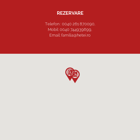
REZERVARE
Telefon : 0040 261 870090,
Mobil: 0040 744939699,
Email: familia@hetei.ro