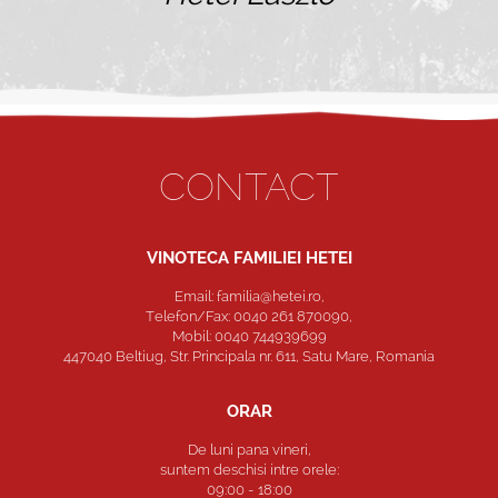
CONTACT
VINOTECA FAMILIEI HETEI
Email: familia@hetei.ro,
Telefon/Fax: 0040 261 870090,
Mobil: 0040 744939699
447040 Beltiug, Str. Principala nr. 611, Satu Mare, Romania
ORAR
De luni pana vineri,
suntem deschisi intre orele:
09:00 - 18:00